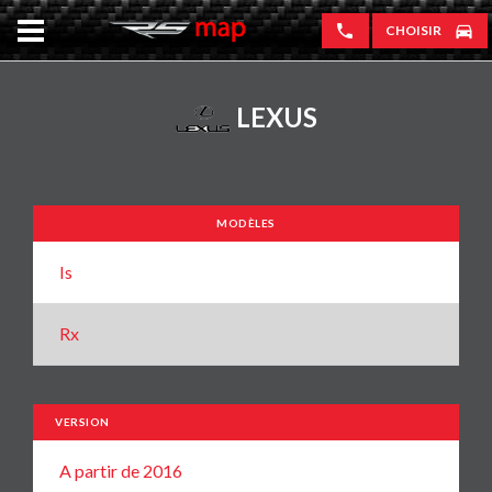
CHOISIR
LEXUS
MODÈLES
Is
Rx
VERSION
A partir de 2016