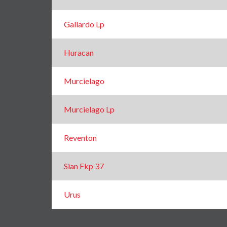
Gallardo Lp
Huracan
Murcielago
Murcielago Lp
Reventon
Sian Fkp 37
Urus